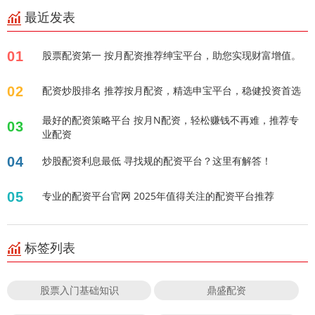
最近发表
01
股票配资第一 按月配资推荐绅宝平台，助您实现财富增值。
02
配资炒股排名 推荐按月配资，精选申宝平台，稳健投资首选
最好的配资策略平台 按月N配资，轻松赚钱不再难，推荐专
03
业配资
04
炒股配资利息最低 寻找规的配资平台？这里有解答！
05
专业的配资平台官网 2025年值得关注的配资平台推荐
标签列表
股票入门基础知识
鼎盛配资